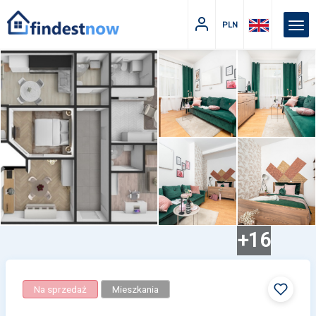
PLN
+16
Na sprzedaż
Mieszkania