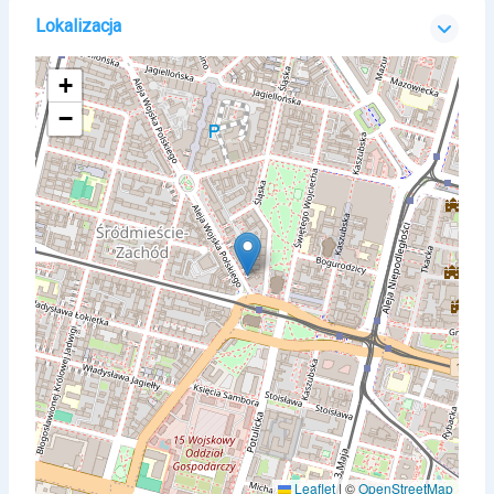
Lokalizacja
+
−
Leaflet
|
©
OpenStreetMap