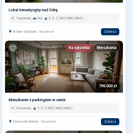
Lokal inwestycyjny nad Odrą
1 łazienka
Nie
C.O. Z SIECI MIEJSKIEJ
Bulwar Gdański - Szczecin
Zobacz
Na sprzedaż
Mieszkania
799.000 zł
Mieszkanie z parkingiem w cenie
3 łazienka
C.O. Z SIECI MIEJSKIEJ
Edmunda Bałuki - Szczecin
Zobacz