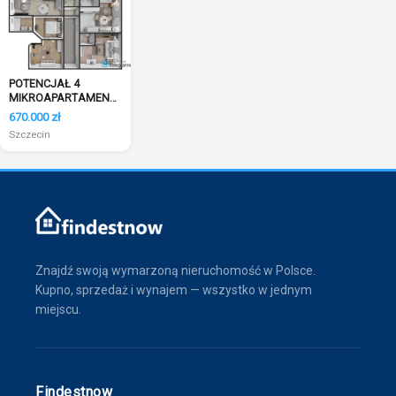
POTENCJAŁ 4
MIKROAPARTAMENTÓW
W CENTRUM
670.000 zł
SZCZECINA
Szczecin
Znajdź swoją wymarzoną nieruchomość w Polsce.
Kupno, sprzedaż i wynajem — wszystko w jednym
miejscu.
Findestnow