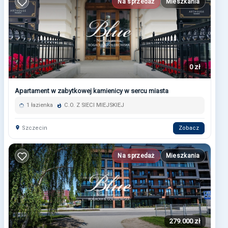
Na sprzedaż
Mieszkania
0 zł
Apartament w zabytkowej kamienicy w sercu miasta
1 łazienka
C.O. Z SIECI MIEJSKIEJ
Szczecin
Zobacz
Na sprzedaż
Mieszkania
279.000 zł