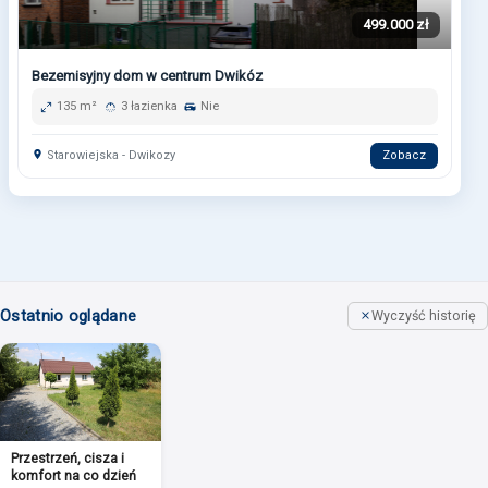
499.000 zł
Bezemisyjny dom w centrum Dwikóz
135 m²
3 łazienka
Nie
Starowiejska - Dwikozy
Zobacz
Ostatnio oglądane
Wyczyść historię
Przestrzeń, cisza i
komfort na co dzień