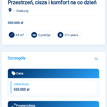
Przestrzeń, cisza i komfort na co dzień
- - Dwikozy
550.000 zł
2 pokóje
21+ years
69 m²
Szczegóły
Cena
CENA (PLN) :
550.000 zł
Powierzchnia