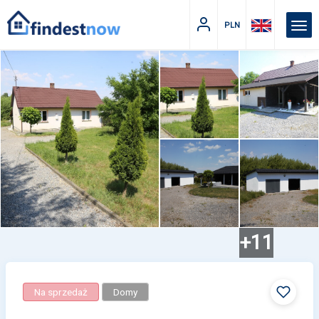
PLN
+11
Na sprzedaż
Domy