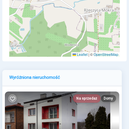
Leaflet
|
©
OpenStreetMap
Wyróżniona nieruchomość
Na sprzedaż
Domy