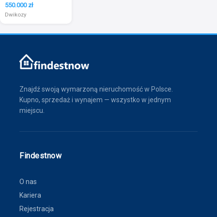
550.000 zł
Dwikozy
Znajdź swoją wymarzoną nieruchomość w Polsce.
Kupno, sprzedaż i wynajem — wszystko w jednym
miejscu.
Findestnow
O nas
Kariera
Rejestracja