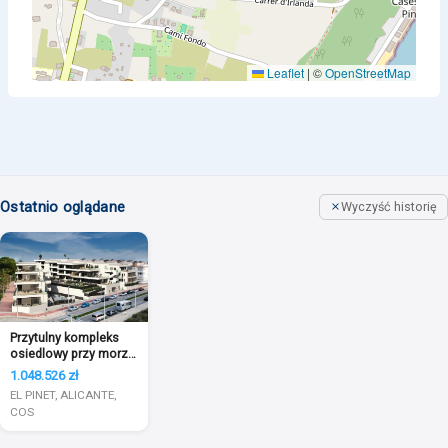
Leaflet
|
©
OpenStreetMap
Ostatnio oglądane
Wyczyść historię
Przytulny kompleks
osiedlowy przy morzu
w El Pinet
1.048.526 zł
EL PINET, ALICANTE,
COS