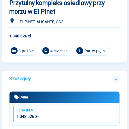
Przytulny kompleks osiedlowy przy
morzu w El Pinet
- - EL PINET, ALICANTE, COS
1.048.526 zł
3 pokóje
4 łazienka
Parter piętro
Szczegóły
Cena
CENA (PLN) :
1.048.526 zł