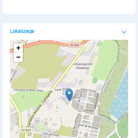
Lokalizacja
+
−