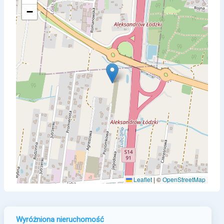
−
Leaflet
|
©
OpenStreetMap
Wyróżniona nieruchomość