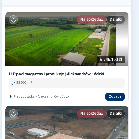
Na sprzedaż
Działki
6.746.100 zł
U-P pod magazyny i produkcję | Aleksandrów Łódzki
33.900 m²
Placydowska - Aleksandrów Łódzki
Zobacz
Na sprzedaż
Działki