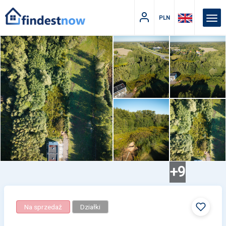
PLN
+9
Na sprzedaż
Działki