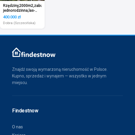
Rzędziny,2000m2,zabud.
jednorodzinna,las-
park.
400.000 zł
Dobra (Szczecińska)
Znajdź swoją wymarzoną nieruchomość w Polsce.
Kupno, sprzedaż i wynajem — wszystko w jednym
miejscu.
Findestnow
O nas