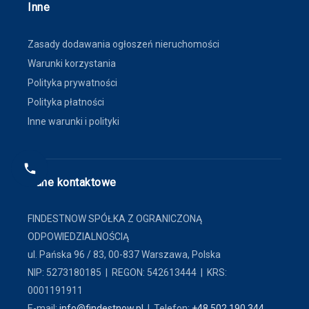
Inne
Zasady dodawania ogłoszeń nieruchomości
Warunki korzystania
Polityka prywatności
Polityka płatności
Inne warunki i polityki
Dane kontaktowe
FINDESTNOW SPÓŁKA Z OGRANICZONĄ
ODPOWIEDZIALNOŚCIĄ
ul. Pańska 96 / 83, 00-837 Warszawa, Polska
NIP: 5273180185 | REGON: 542613444 | KRS:
0001191911
E-mail:
info@findestnow.pl
| Telefon:
+48 502 190 344