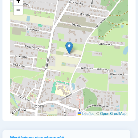
+
−
Leaflet
|
©
OpenStreetMap
Wyróżniona nieruchomość