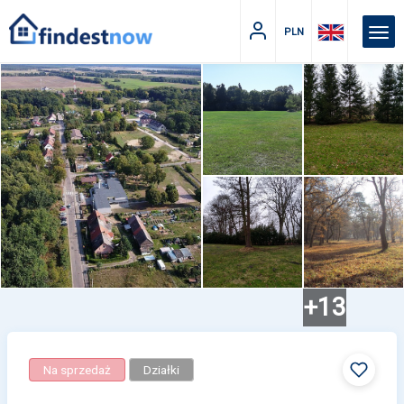
PLN
+13
Na sprzedaż
Działki