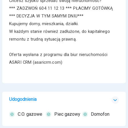
Chcesz szybko sprzedać swoją nieruchomość?
*** ZADZWOŃ 604 11 12 13 *** PŁACIMY GOTÓWKĄ
*** DECYZJA W TYM SAMYM DNIU***
Kupujemy domy, mieszkania, działki.
W każdym stanie również zadłużone, do kapitalnego
remontu z trudną sytuacją prawną.
Oferta wysłana z programu dla biur nieruchomości
ASARI CRM (asaricrm.com)
Udogodnienia
C.O. gazowe
Piec gazowy
Domofon