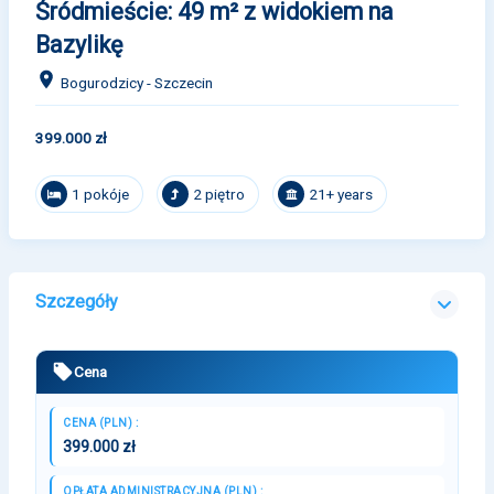
Śródmieście: 49 m² z widokiem na
Bazylikę
Bogurodzicy - Szczecin
399.000 zł
1 pokóje
2 piętro
21+ years
Szczegóły
Cena
CENA (PLN) :
399.000 zł
OPŁATA ADMINISTRACYJNA (PLN) :