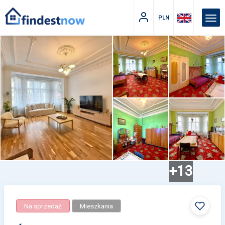
PLN
+13
Na sprzedaż
Mieszkania