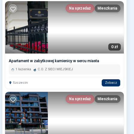
Na sprzedaż
Mieszkania
0 zł
Apartament w zabytkowej kamienicy w sercu miasta
1 łazienka
C.O. Z SIECI MIEJSKIEJ
Szczecin
Zobacz
Na sprzedaż
Mieszkania