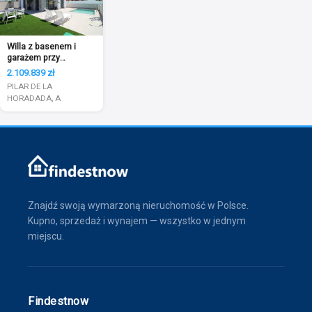
Willa z basenem i
garażem przy
rezerwacie natury
2.109.839 zł
PILAR DE LA
HORADADA, A
Znajdź swoją wymarzoną nieruchomość w Polsce.
Kupno, sprzedaż i wynajem — wszystko w jednym
miejscu.
Findestnow