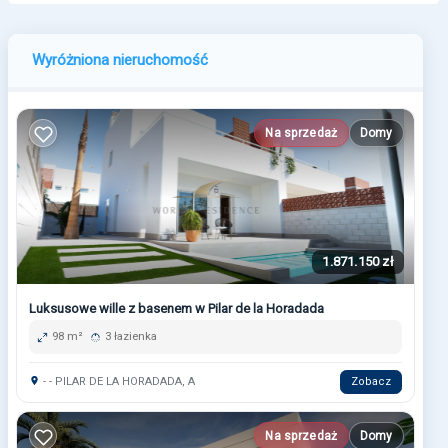
Wyróżniona nieruchomość
Na sprzedaż
Domy
1.871.150 zł
Luksusowe wille z basenem w Pilar de la Horadada
98 m²
3 łazienka
- - PILAR DE LA HORADADA, A
Zobacz
Na sprzedaż
Domy