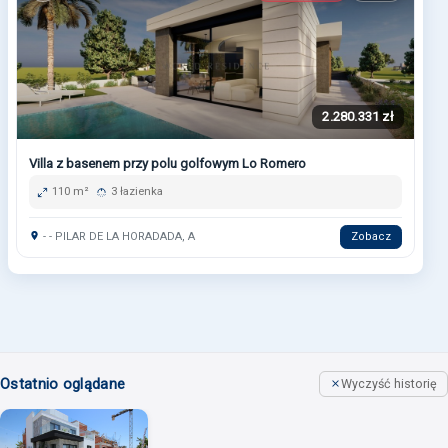
2.280.331 zł
Villa z basenem przy polu golfowym Lo Romero
110 m²
3 łazienka
- - PILAR DE LA HORADADA, A
Zobacz
Ostatnio oglądane
Wyczyść historię