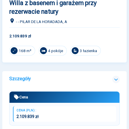
Willa z basenem i garażem przy
rezerwacie natury
- - PILAR DE LA HORADADA, A
2.109.839 zł
4 pokóje
3 łazienka
168 m²
Szczegóły
Cena
CENA (PLN) :
2.109.839 zł