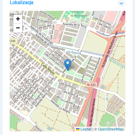
Lokalizacja
+
−
Leaflet
|
©
OpenStreetMap