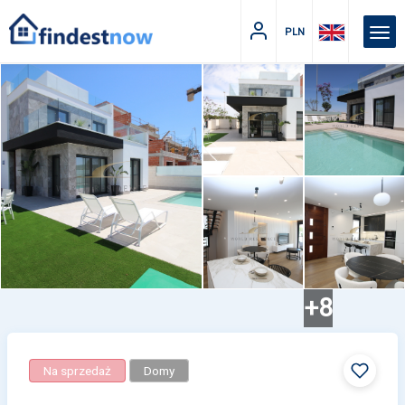
PLN
+8
Na sprzedaż
Domy