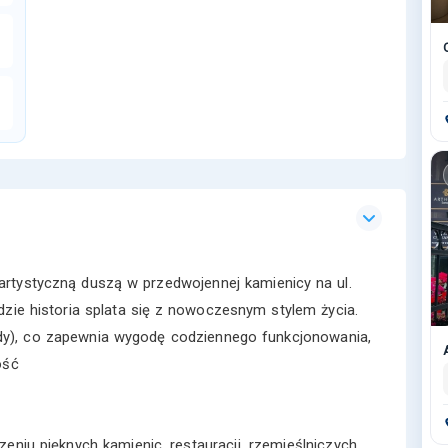
artystyczną duszą w przedwojennej kamienicy na ul.
gdzie historia splata się z nowoczesnym stylem życia.
indy), co zapewnia wygodę codziennego funkcjonowania,
ość
eniu pięknych kamienic, restauracji, rzemieślniczych