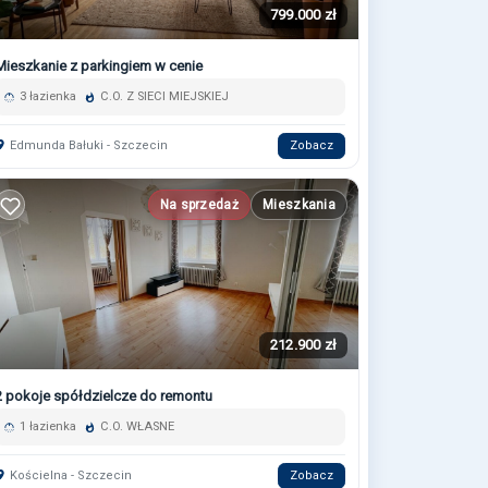
799.000 zł
Mieszkanie z parkingiem w cenie
3 łazienka
C.O. Z SIECI MIEJSKIEJ
Edmunda Bałuki - Szczecin
Zobacz
Na sprzedaż
Mieszkania
212.900 zł
2 pokoje spółdzielcze do remontu
1 łazienka
C.O. WŁASNE
Kościelna - Szczecin
Zobacz