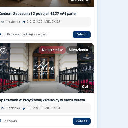
420.000 zł
Centrum Szczecina | 2 pokoje | 45,27 m² | parter
1 łazienka
C.O. Z SIECI MIEJSKIEJ
bł. Królowej Jadwigi - Szczecin
Zobacz
Na sprzedaż
Mieszkania
0 zł
Apartament w zabytkowej kamienicy w sercu miasta
1 łazienka
C.O. Z SIECI MIEJSKIEJ
Szczecin
Zobacz