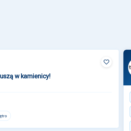
duszą w kamienicy!
iętro