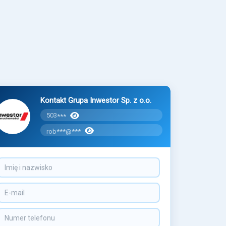
Kontakt Grupa Inwestor Sp. z o.o.
503
***
rob***@***