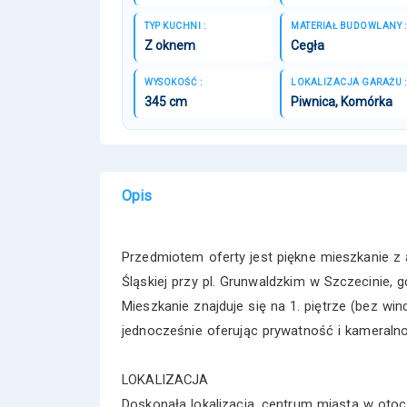
TYP KUCHNI :
MATERIAŁ BUDOWLANY :
Z oknem
Cegła
WYSOKOŚĆ :
LOKALIZACJA GARAŻU :
345 cm
Piwnica, Komórka
Opis
Przedmiotem oferty jest piękne mieszkanie z 
Śląskiej przy pl. Grunwaldzkim w Szczecinie, 
Mieszkanie znajduje się na 1. piętrze (bez w
jednocześnie oferując prywatność i kameraln
LOKALIZACJA
Doskonała lokalizacja, centrum miasta w otocz