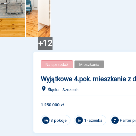
+12
Na sprzedaż
Mieszkania
Wyjątkowe 4.pok. mieszkanie z 
Śląska - Szczecin
1.250.000 zł
3 pokóje
1 łazienka
Parter p