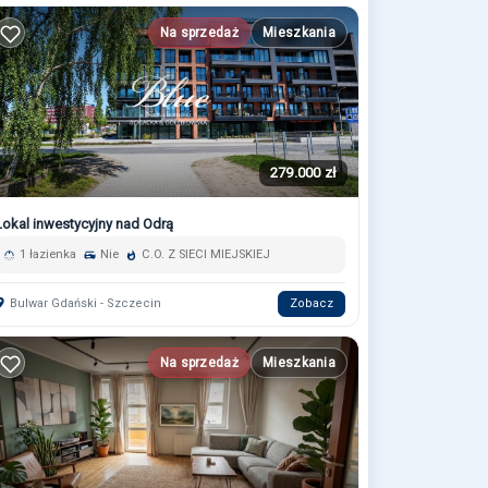
Na sprzedaż
Mieszkania
279.000 zł
Lokal inwestycyjny nad Odrą
1 łazienka
Nie
C.O. Z SIECI MIEJSKIEJ
Bulwar Gdański - Szczecin
Zobacz
Na sprzedaż
Mieszkania