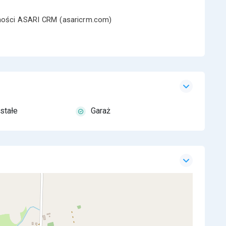
omości ASARI CRM (asaricrm.com)
stałe
Garaż