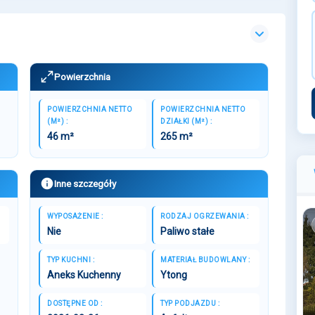
Powierzchnia
POWIERZCHNIA NETTO
POWIERZCHNIA NETTO
(M²) :
DZIAŁKI (M²) :
46 m²
265 m²
Inne szczegóły
WYPOSAŻENIE :
RODZAJ OGRZEWANIA :
Nie
Paliwo stałe
TYP KUCHNI :
MATERIAŁ BUDOWLANY :
Aneks Kuchenny
Ytong
DOSTĘPNE OD :
TYP PODJAZDU :