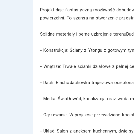
Projekt daje fantastyczną możliwość dobudow
powierzchni. To szansa na stworzenie przestr
Solidne materiały i pełne uzbrojenie terenuBu
- Konstrukcja: Ściany z Ytongu z gotowym tyn
- Wnętrze: Trwałe ścianki działowe z pełnej ceg
- Dach: Blachodachówka trapezowa ocieplona
- Media: Światłowód, kanalizacja oraz woda mi
- Ogrzewanie: W projekcie przewidziano kocioł 
- Układ: Salon z aneksem kuchennym, dwie sypi