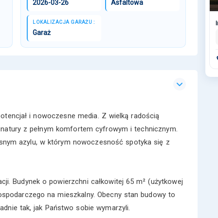
2026-03-26
Asfaltowa
LOKALIZACJA GARAŻU :
Garaż
potencjał i nowoczesne media. Z wielką radością
 natury z pełnym komfortem cyfrowym i technicznym.
asnym azylu, w którym nowoczesność spotyka się z
cji. Budynek o powierzchni całkowitej 65 m² (użytkowej
gospodarczego na mieszkalny. Obecny stan budowy to
dnie tak, jak Państwo sobie wymarzyli.