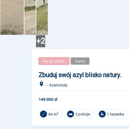
+2
Na sprzedaż
Domy
Zbuduj swój azyl blisko natury.
- - Szamotuły
149.000 zł
2 pokóje
1 łazienka
46 m²