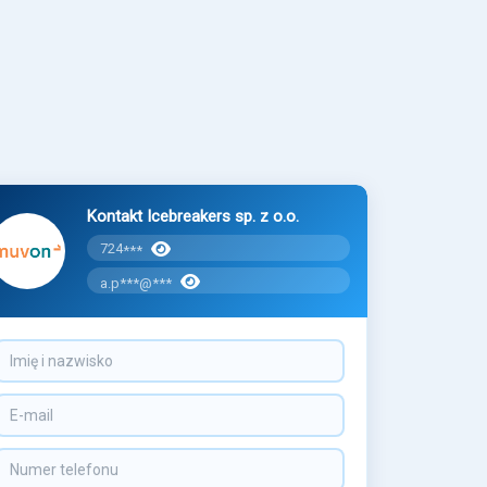
Kontakt Icebreakers sp. z o.o.
724
***
a.p***@***