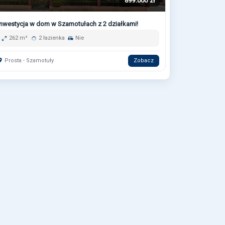
899.000 zł
Inwestycja w dom w Szamotułach z 2 działkami!
262 m²
2 łazienka
Nie
Prosta - Szamotuły
Zobacz