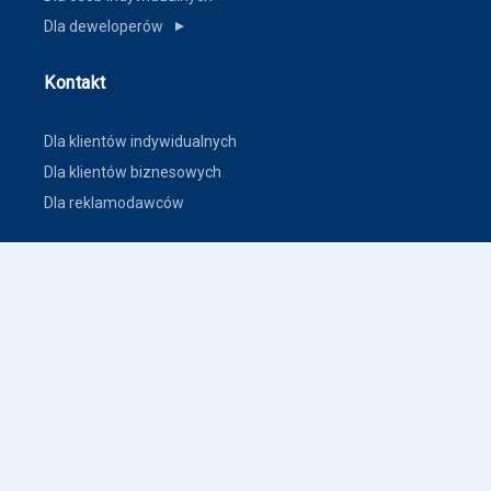
Dla deweloperów
▼
Kontakt
Dla klientów indywidualnych
Dla klientów biznesowych
Dla reklamodawców
Inne
Zasady dodawania ogłoszeń nieruchomości
Warunki korzystania
Polityka prywatności
Polityka płatności
Inne warunki i polityki