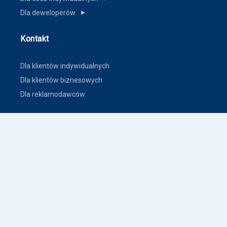
Dla deweloperów
▼
Kontakt
Dla klientów indywidualnych
Dla klientów biznesowych
Dla reklamodawców
Inne
Zasady dodawania ogłoszeń nieruchomości
Warunki korzystania
Polityka prywatności
Polityka płatności
Inne warunki i polityki