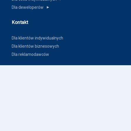
Dla deweloperów
▼
Kontakt
Dla klientów indywidualnych
Dla klientów biznesowych
Dla reklamodawców
Inne
Zasady dodawania ogłoszeń nieruchomości
Warunki korzystania
Polityka prywatności
Polityka płatności
Inne warunki i polityki