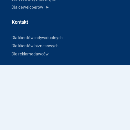
Dla deweloperów
▼
Kontakt
Dla klientów indywidualnych
Dla klientów biznesowych
Dla reklamodawców
Inne
Zasady dodawania ogłoszeń nieruchomości
Warunki korzystania
Polityka prywatności
Polityka płatności
Inne warunki i polityki