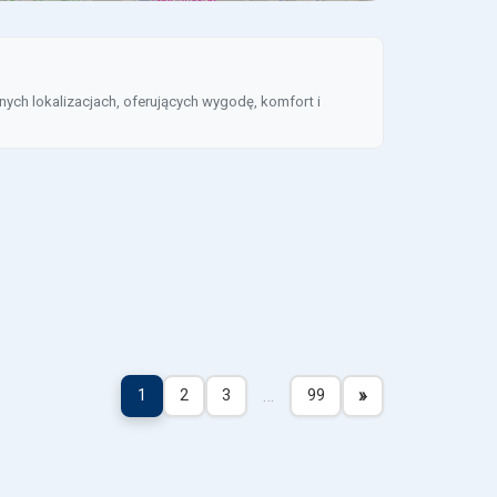
ych lokalizacjach, oferujących wygodę, komfort i
…
»
1
2
3
99