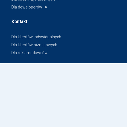
Dla deweloperów
▼
Kontakt
Dla klientów indywidualnych
Dla klientów biznesowych
Dla reklamodawców
Inne
Zasady dodawania ogłoszeń nieruchomości
Warunki korzystania
Polityka prywatności
Polityka płatności
Inne warunki i polityki