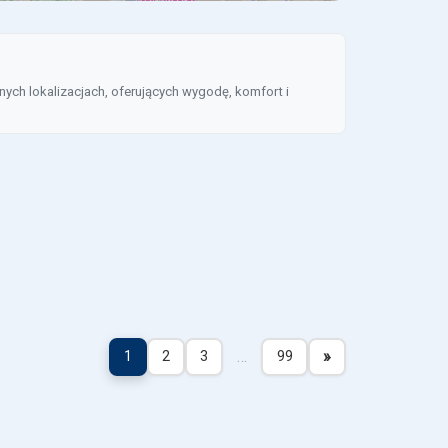
ych lokalizacjach, oferujących wygodę, komfort i
…
»
1
2
3
99