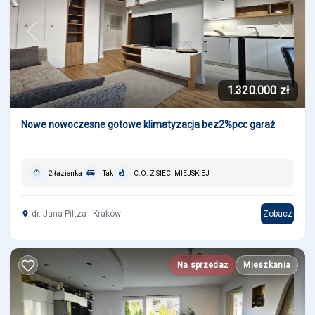
Previous
Next
1.320.000 zł
Nowe nowoczesne gotowe klimatyzacja bez2%pcc garaż
2 łazienka
Tak
C.O. Z SIECI MIEJSKIEJ
dr. Jana Piltza - Kraków
Zobacz
Na sprzedaż
Mieszkania