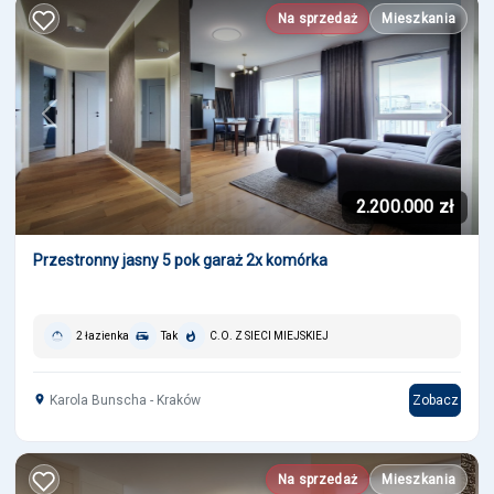
Na sprzedaż
Mieszkania
Previous
Next
2.200.000 zł
Przestronny jasny 5 pok garaż 2x komórka
2 łazienka
Tak
C.O. Z SIECI MIEJSKIEJ
Karola Bunscha - Kraków
Zobacz
Na sprzedaż
Mieszkania