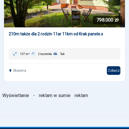
798.000 zł
210m także dla 2 rodzin 11ar 11km od Krak panele.s
137 m²
2 łazienka
Tak
Skawina
Zobacz
Wyświetlanie
-
reklam w sumie
reklam