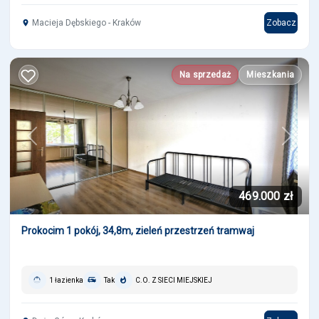
Macieja Dębskiego - Kraków
Zobacz
Na sprzedaż
Mieszkania
Previous
Next
469.000 zł
Prokocim 1 pokój, 34,8m, zieleń przestrzeń tramwaj
1 łazienka
Tak
C.O. Z SIECI MIEJSKIEJ