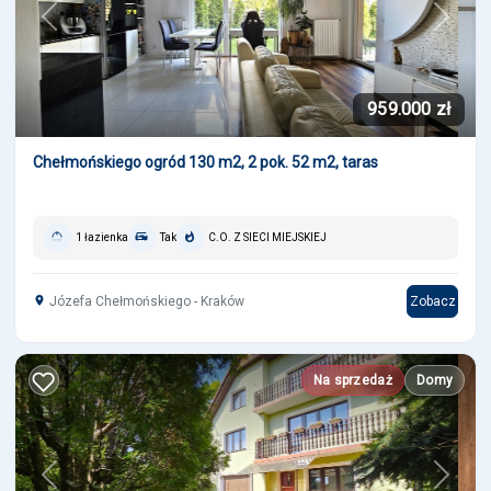
Previous
Next
959.000 zł
Chełmońskiego ogród 130 m2, 2 pok. 52 m2, taras
1 łazienka
Tak
C.O. Z SIECI MIEJSKIEJ
Józefa Chełmońskiego - Kraków
Zobacz
Na sprzedaż
Domy
Previous
Next