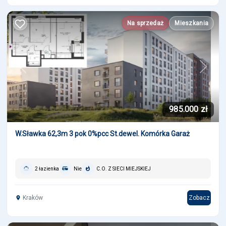
Na sprzedaż
Mieszkania
Previous
Next
985.000 zł
W.Sławka 62,3m 3 pok 0%pcc St.dewel. Komórka Garaż
2 łazienka
Nie
C.O. Z SIECI MIEJSKIEJ
Kraków
Zobacz