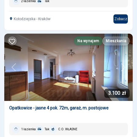
2 łazienka
Tak
Kołodziejska - Kraków
Zobacz
Na wynajem
Mieszkania
Previous
Next
3.100 zł
Opatkowice - jasne 4 pok. 72m, garaż, m. postojowe
1 łazienka
Tak
C.O. WŁASNE