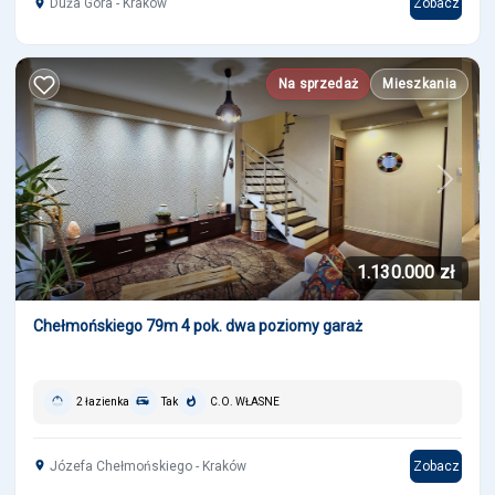
Duża Góra - Kraków
Zobacz
Na sprzedaż
Mieszkania
Previous
Next
1.130.000 zł
Chełmońskiego 79m 4 pok. dwa poziomy garaż
2 łazienka
Tak
C.O. WŁASNE
Józefa Chełmońskiego - Kraków
Zobacz