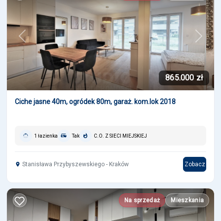
Previous
Next
865.000 zł
Ciche jasne 40m, ogródek 80m, garaż. kom.lok 2018
1 łazienka
Tak
C.O. Z SIECI MIEJSKIEJ
Stanisława Przybyszewskiego - Kraków
Zobacz
Na sprzedaż
Mieszkania