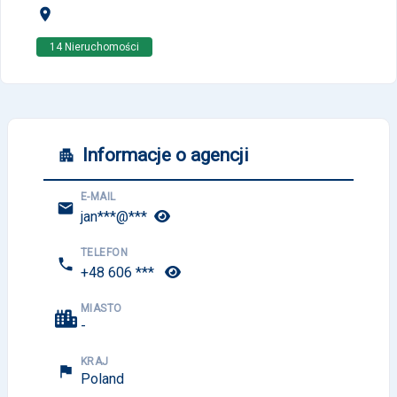
14 Nieruchomości
Informacje o agencji
E-MAIL
jan***@***
TELEFON
+48 606
***
MIASTO
-
KRAJ
Poland