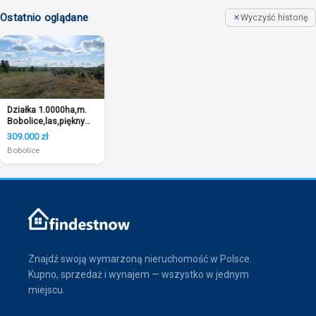
Ostatnio oglądane
Wyczyść historię
Działka 1.0000ha,m.
Bobolice,las,piękny
widok,
309.000 zł
Bobolice
Znajdź swoją wymarzoną nieruchomość w Polsce.
Kupno, sprzedaż i wynajem — wszystko w jednym
miejscu.