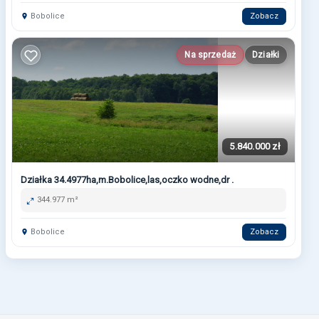
Bobolice
Zobacz
Na sprzedaż
Działki
5.840.000 zł
Działka 34.4977ha,m.Bobolice,las,oczko wodne,dr .
344.977 m²
Bobolice
Zobacz