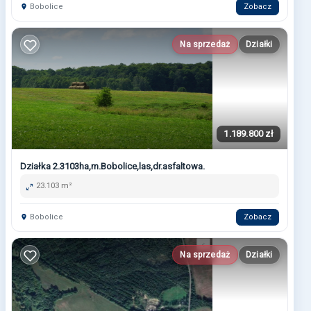
Bobolice
Zobacz
Na sprzedaż
Działki
1.189.800 zł
Działka 2.3103ha,m.Bobolice,las,dr.asfaltowa.
23.103 m²
Bobolice
Zobacz
Na sprzedaż
Działki