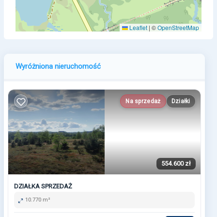
Leaflet
|
©
OpenStreetMap
Wyróżniona nieruchomość
Na sprzedaż
Działki
554.600 zł
DZIAŁKA SPRZEDAŻ
10.770 m²