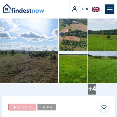
PLN
+4
Na sprzedaż
Działki