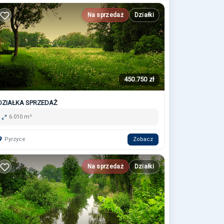
Na sprzedaż
Działki
450.750 zł
DZIAŁKA SPRZEDAŻ
6.010 m²
Pyrzyce
Zobacz
Na sprzedaż
Działki