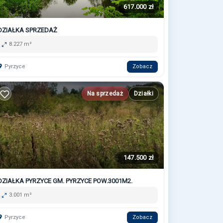
617.000 zł
DZIAŁKA SPRZEDAŻ
8.227 m²
Pyrzyce
Zobacz
Na sprzedaż
Działki
147.500 zł
DZIAŁKA PYRZYCE GM. PYRZYCE POW.3001M2.
3.001 m²
Pyrzyce
Zobacz