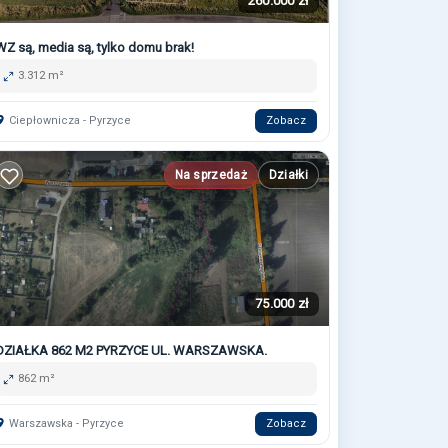
260.000 zł
WZ są, media są, tylko domu brak!
3.312 m²
Ciepłownicza - Pyrzyce
Zobacz
Na sprzedaż
Działki
75.000 zł
DZIAŁKA 862 M2 PYRZYCE UL. WARSZAWSKA.
862 m²
Warszawska - Pyrzyce
Zobacz