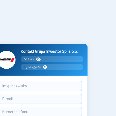
Kontakt Grupa Inwestor Sp. z o.o.
514
***
hal***@***