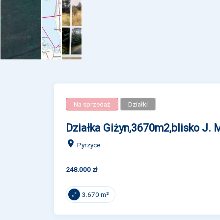
Na sprzedaż
Działki
Działka Giżyn,3670m2,blisko J. 
Pyrzyce
248.000 zł
3.670 m²