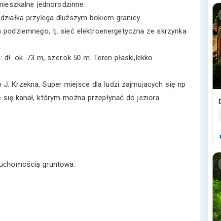
 mieszkalne jednorodzinne.
j działka przylega dluższym bokiem granicy.
a podziemnego, tj. sieć elektroenergetyczna ze skrzynka
 dł. ok. 73 m, szer.ok.50 m. Teren płaski,lekko
b J. Krzekna, Super miejsce dla ludzi zajmujacych się np
 się kanał, którym można przepłynać do jeziora.
ruchomością gruntowa.