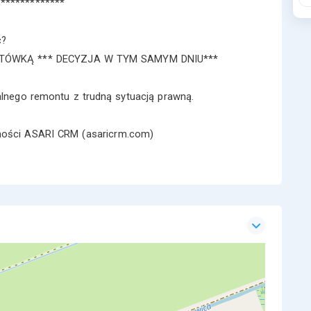
**************
ć?
GOTÓWKĄ *** DECYZJA W TYM SAMYM DNIU***
alnego remontu z trudną sytuacją prawną.
omości ASARI CRM (asaricrm.com)