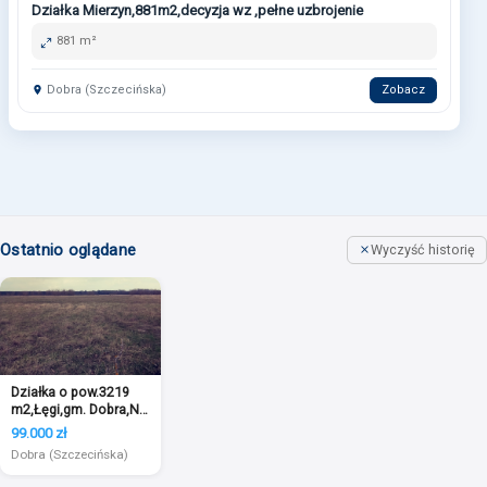
Działka Mierzyn,881m2,decyzja wz ,pełne uzbrojenie
881 m²
Dobra (Szczecińska)
Zobacz
Ostatnio oglądane
Wyczyść historię
Działka o pow.3219
m2,Łęgi,gm. Dobra,Na
Świdwie.
99.000 zł
Dobra (Szczecińska)