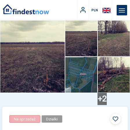
PLN
+2
Na sprzedaż
Działki