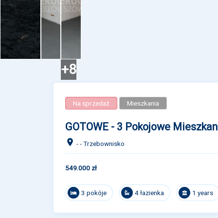
+8
Na sprzedaż
Mieszkania
GOTOWE - 3 Pokojowe Mieszkan
- - Trzebownisko
549.000 zł
3 pokóje
4 łazienka
1 years