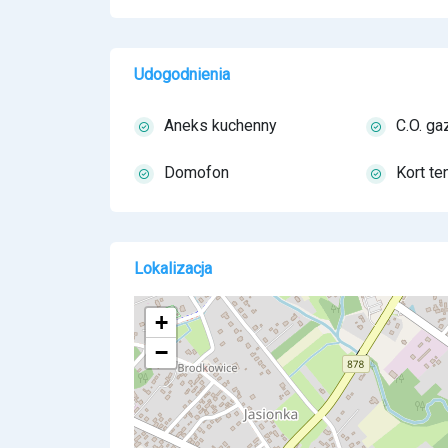
Udogodnienia
Aneks kuchenny
C.O. g
Domofon
Kort t
Lokalizacja
+
−