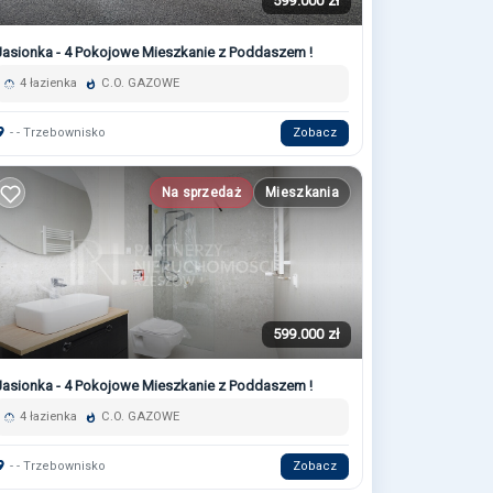
599.000 zł
Jasionka - 4 Pokojowe Mieszkanie z Poddaszem !
4 łazienka
C.O. GAZOWE
- - Trzebownisko
Zobacz
Na sprzedaż
Mieszkania
599.000 zł
Jasionka - 4 Pokojowe Mieszkanie z Poddaszem !
4 łazienka
C.O. GAZOWE
- - Trzebownisko
Zobacz