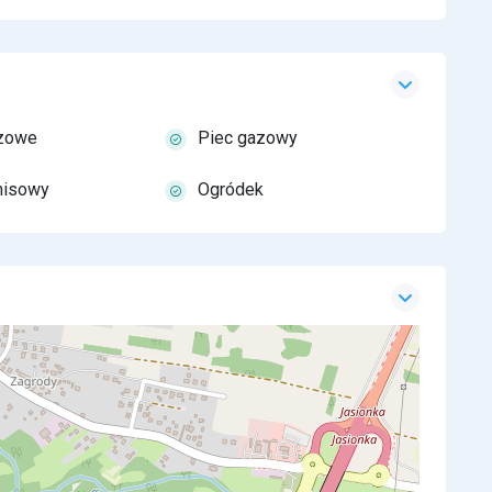
azowe
Piec gazowy
enisowy
Ogródek