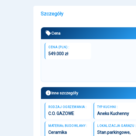
Szczegóły
Cena
CENA (PLN) :
549.000 zł
Inne szczegóły
RODZAJ OGRZEWANIA :
TYP KUCHNI :
C.O. GAZOWE
Aneks Kuchenny
MATERIAŁ BUDOWLANY :
LOKALIZACJA GARAŻU :
Ceramika
Stan.parkingowe,