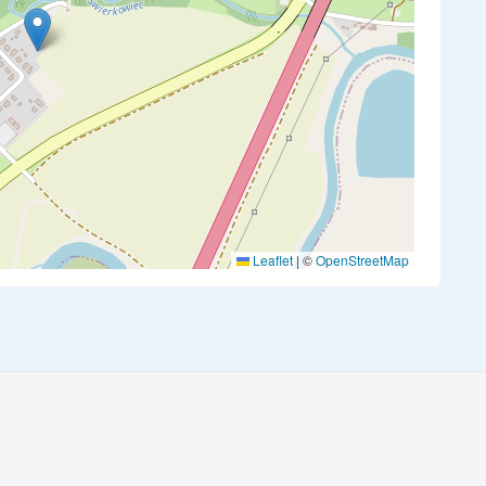
Leaflet
|
©
OpenStreetMap