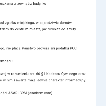
ieszkania z zewnątrz budynku
od zgiełku miejskiego, w sąsiedztwie domów
azdem do centrum miasta, jak również do strefy
go, nie płacą Państwo prowizji ani podatku PCC.
omości !
lowej w rozumieniu art. 66 §1 Kodeksu Cywilnego oraz
 w nim zawarte mają jedynie charakter informacyjny.
omości ASARI CRM (asaricrm.com)