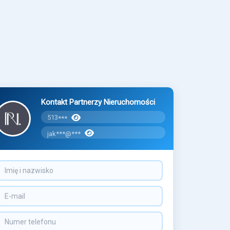
Kontakt Partnerzy Nieruchomości
513
***
jak***@***