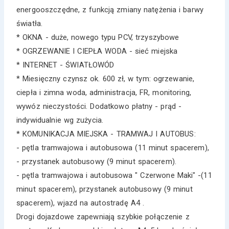
energooszczędne, z funkcją zmiany natężenia i barwy
światła.
* OKNA - duże, nowego typu PCV, trzyszybowe
* OGRZEWANIE I CIEPŁA WODA - sieć miejska
* INTERNET - ŚWIATŁOWÓD
* Miesięczny czynsz ok. 600 zł, w tym: ogrzewanie,
ciepła i zimna woda, administracja, FR, monitoring,
wywóz nieczystości. Dodatkowo płatny - prąd -
indywidualnie wg zużycia.
* KOMUNIKACJA MIEJSKA - TRAMWAJ I AUTOBUS:
- pętla tramwajowa i autobusowa (11 minut spacerem),
- przystanek autobusowy (9 minut spacerem).
- pętla tramwajowa i autobusowa " Czerwone Maki" -(11
minut spacerem), przystanek autobusowy (9 minut
spacerem), wjazd na autostradę A4 .
Drogi dojazdowe zapewniają szybkie połączenie z