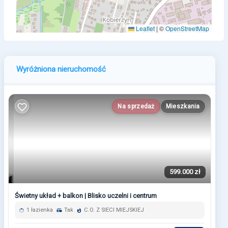
Leaflet
|
©
OpenStreetMap
Wyróżniona nieruchomość
Na sprzedaż
Mieszkania
599.000 zł
Świetny układ + balkon | Blisko uczelni i centrum
1 łazienka
Tak
C.O. Z SIECI MIEJSKIEJ