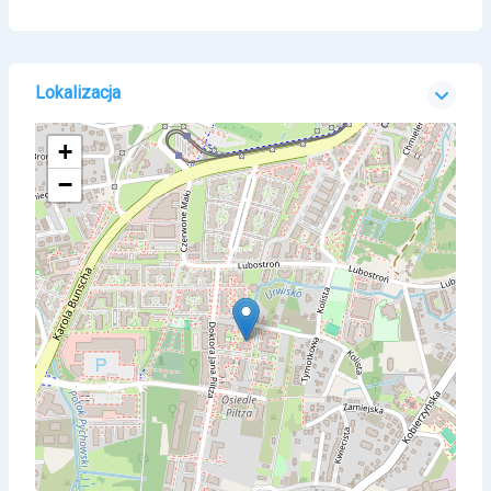
Lokalizacja
+
−