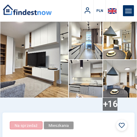
PLN
+16
Na sprzedaż
Mieszkania