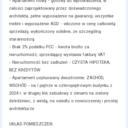
- Apartament nowy - gotowy do wprowadzenia, w
całości zaprojektowany przez doświadczonego
architekta, pełne wyposażenie na gwarancji, wszystkie
meble i wyposażenie AGD - wliczone w cenę całkowitą
sprzedaży, wykończony solidnie, ze szczególną
starannością
- Brak 2% podatku PCC - kwota brutto za
nieruchomość, sprzedający wystawia fakturę VAT
- Nieruchomość bez zadłużeń - CZYSTA HIPOTEKA,
BEZ KREDYTÓW
- Apartament usytuowany dwustronnie: ZACHÓD,
WSCHÓD - na I piętrze w czteropiętrowym budynku z
2024 r. w drugiej linii zabudowy z oknami na zielony
dziedziniec, z windą, na osiedlu o nowoczesnej i prostej
architekturze
UKŁAD POMIESZCZEŃ: