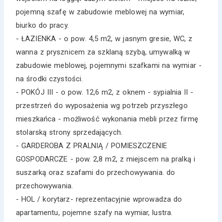
pojemną szafę w zabudowie meblowej na wymiar,
biurko do pracy.
- ŁAZIENKA - o pow. 4,5 m2, w jasnym gresie, WC, z
wanna z prysznicem za szklaną szybą, umywalką w
zabudowie meblowej, pojemnymi szafkami na wymiar -
na środki czystości.
- POKÓJ III - o pow. 12,6 m2, z oknem - sypialnia II -
przestrzeń do wyposażenia wg potrzeb przyszłego
mieszkańca - możliwość wykonania mebli przez firmę
stolarską strony sprzedających.
- GARDEROBA Z PRALNIĄ / POMIESZCZENIE
GOSPODARCZE - pow. 2,8 m2, z miejscem na pralką i
suszarką oraz szafami do przechowywania. do
przechowywania.
- HOL / korytarz- reprezentacyjnie wprowadza do
apartamentu, pojemne szafy na wymiar, lustra.