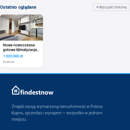
Ostatnio oglądane
Wyczyść historię
Nowe nowoczesne
gotowe klimatyzacja
bez2%pcc garaż
1.320.000 zł
Kraków
Znajdź swoją wymarzoną nieruchomość w Polsce.
Kupno, sprzedaż i wynajem — wszystko w jednym
miejscu.