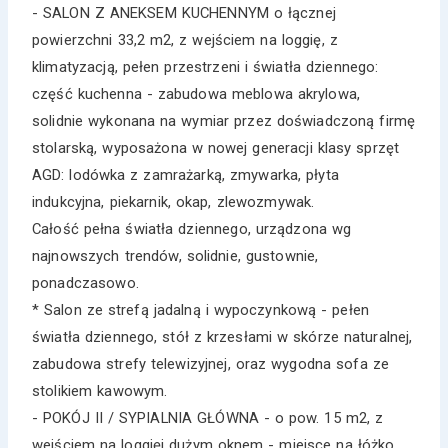
- SALON Z ANEKSEM KUCHENNYM o łącznej
powierzchni 33,2 m2, z wejściem na loggię, z
klimatyzacją, pełen przestrzeni i światła dziennego:
część kuchenna - zabudowa meblowa akrylowa,
solidnie wykonana na wymiar przez doświadczoną firmę
stolarską, wyposażona w nowej generacji klasy sprzęt
AGD: lodówka z zamrażarką, zmywarka, płyta
indukcyjna, piekarnik, okap, zlewozmywak.
Całość pełna światła dziennego, urządzona wg
najnowszych trendów, solidnie, gustownie,
ponadczasowo.
* Salon ze strefą jadalną i wypoczynkową - pełen
światła dziennego, stół z krzesłami w skórze naturalnej,
zabudowa strefy telewizyjnej, oraz wygodna sofa ze
stolikiem kawowym.
- POKÓJ II / SYPIALNIA GŁÓWNA - o pow. 15 m2, z
wejściem na loggięi dużym oknem - miejsce na łóżko,