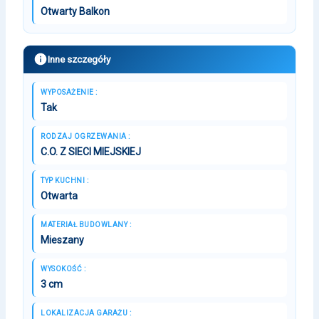
Otwarty Balkon
Inne szczegóły
WYPOSAŻENIE :
Tak
RODZAJ OGRZEWANIA :
C.O. Z SIECI MIEJSKIEJ
TYP KUCHNI :
Otwarta
MATERIAŁ BUDOWLANY :
Mieszany
WYSOKOŚĆ :
3 cm
LOKALIZACJA GARAŻU :