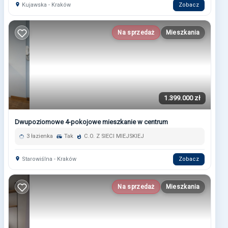
Kujawska - Kraków
Zobacz
Na sprzedaż
Mieszkania
1.399.000 zł
Dwupoziomowe 4-pokojowe mieszkanie w centrum
3 łazienka
Tak
C.O. Z SIECI MIEJSKIEJ
Starowiślna - Kraków
Zobacz
Na sprzedaż
Mieszkania