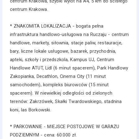
centrum Krakowa, szybki wylot na A4, 5 km do ścisłego
centrum Krakowa.
* ZNAKOMITA LOKALIZACJA - bogata pełna
infrastruktura handlowo-usługowa na Ruczaju - centrum
handlowe, markety, siłownia, stacje paliw, restauracje,
bary, liczne lokale usługowe, bazarek, przychodnia,
apteki, szkoły i przedszkola, Kampus UJ, Centrum
Handlowe ATUT, Lidl (6 minut spacerem), Park Handlowy
Zakopianka, Decathlon, Cinema City (11 minut
samochodem), kompleks biurowców (15 minut
spacerem). W niewielkiej odległości od zielonych
terenów: Zakrzówek, Skałki Twardowskiego, stadnina
koni, las Borkowski.
* PARKOWANIE - MIEJSCE POSTOJOWE W GARAŻU
PODZIEMNYM - cena: 60.000 zł.