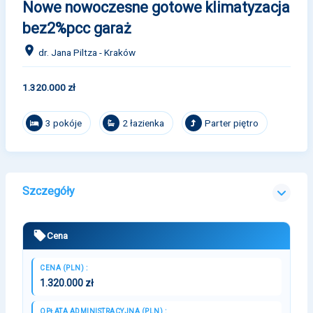
Nowe nowoczesne gotowe klimatyzacja
bez2%pcc garaż
dr. Jana Piltza - Kraków
1.320.000 zł
3 pokóje
2 łazienka
Parter piętro
Szczegóły
Cena
CENA (PLN) :
1.320.000 zł
OPŁATA ADMINISTRACYJNA (PLN) :