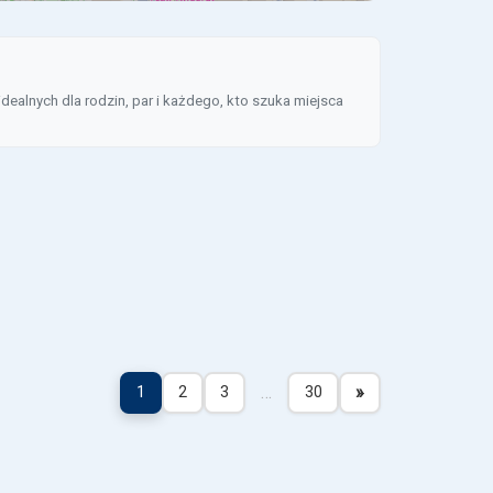
ealnych dla rodzin, par i każdego, kto szuka miejsca
…
»
1
2
3
30