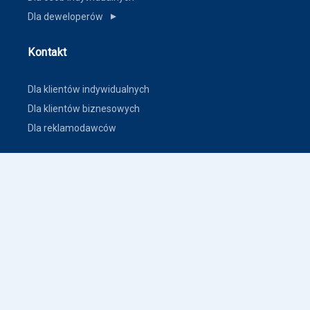
Dla deweloperów
▼
Kontakt
Dla klientów indywidualnych
Dla klientów biznesowych
Dla reklamodawców
Inne
Zasady dodawania ogłoszeń nieruchomości
Warunki korzystania
Polityka prywatności
Polityka płatności
Inne warunki i polityki