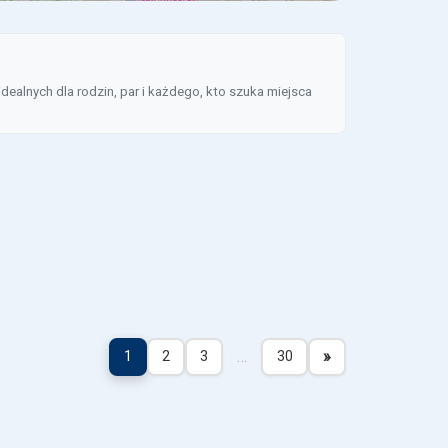
ealnych dla rodzin, par i każdego, kto szuka miejsca
…
»
1
2
3
30