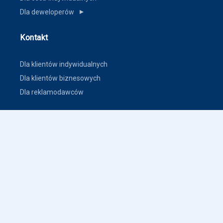
Dla deweloperów
▼
Kontakt
Dla klientów indywidualnych
Dla klientów biznesowych
Dla reklamodawców
Inne
Zasady dodawania ogłoszeń nieruchomości
Warunki korzystania
Polityka prywatności
Polityka płatności
Inne warunki i polityki