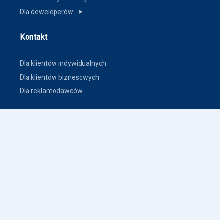
Dla deweloperów
▼
Kontakt
Dla klientów indywidualnych
Dla klientów biznesowych
Dla reklamodawców
Inne
Zasady dodawania ogłoszeń nieruchomości
Warunki korzystania
Polityka prywatności
Polityka płatności
Inne warunki i polityki