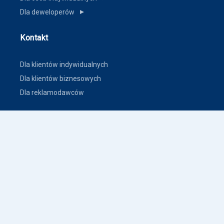
Dla deweloperów
▼
Kontakt
Dla klientów indywidualnych
Dla klientów biznesowych
Dla reklamodawców
Inne
Zasady dodawania ogłoszeń nieruchomości
Warunki korzystania
Polityka prywatności
Polityka płatności
Inne warunki i polityki