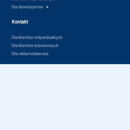
Dla deweloperów
▼
Kontakt
Dla klientów indywidualnych
Dla klientów biznesowych
Dla reklamodawców
Inne
Zasady dodawania ogłoszeń nieruchomości
Warunki korzystania
Polityka prywatności
Polityka płatności
Inne warunki i polityki