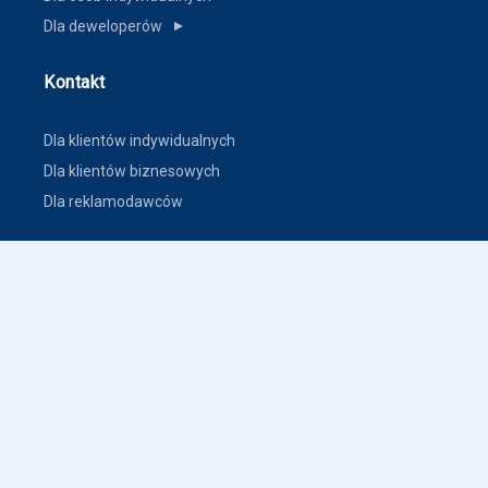
Dla deweloperów
▼
Kontakt
Dla klientów indywidualnych
Dla klientów biznesowych
Dla reklamodawców
Inne
Zasady dodawania ogłoszeń nieruchomości
Warunki korzystania
Polityka prywatności
Polityka płatności
Inne warunki i polityki