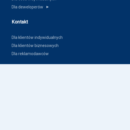
Dla deweloperów
▼
Kontakt
Dla klientów indywidualnych
Dla klientów biznesowych
Dla reklamodawców
Inne
Zasady dodawania ogłoszeń nieruchomości
Warunki korzystania
Polityka prywatności
Polityka płatności
Inne warunki i polityki