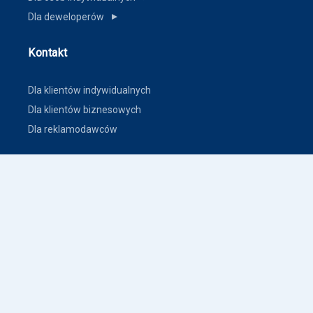
Dla deweloperów
▼
Kontakt
Dla klientów indywidualnych
Dla klientów biznesowych
Dla reklamodawców
Inne
Zasady dodawania ogłoszeń nieruchomości
Warunki korzystania
Polityka prywatności
Polityka płatności
Inne warunki i polityki