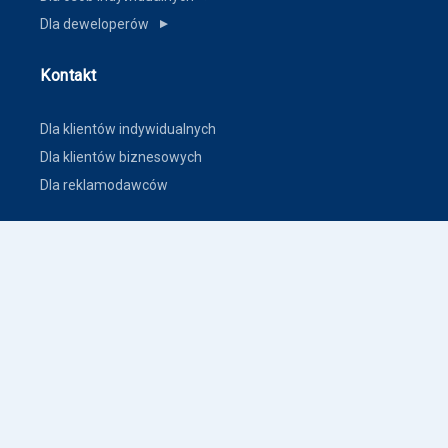
Dla deweloperów
▼
Kontakt
Dla klientów indywidualnych
Dla klientów biznesowych
Dla reklamodawców
Inne
Zasady dodawania ogłoszeń nieruchomości
Warunki korzystania
Polityka prywatności
Polityka płatności
Inne warunki i polityki