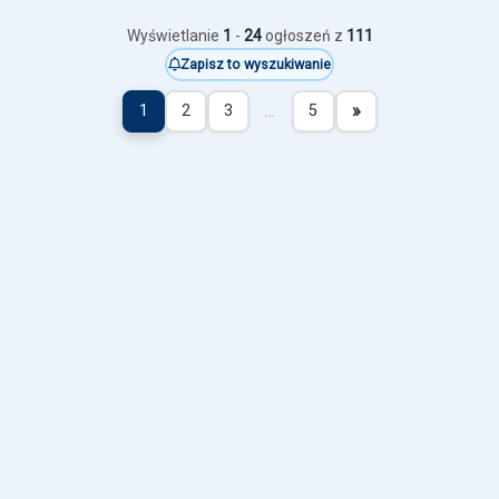
Wyświetlanie
1
-
24
ogłoszeń z
111
Zapisz to wyszukiwanie
…
»
1
2
3
5