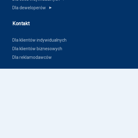
Dla deweloperów
▼
Kontakt
Dla klientów indywidualnych
Dla klientów biznesowych
Dla reklamodawców
Inne
Zasady dodawania ogłoszeń nieruchomości
Warunki korzystania
Polityka prywatności
Polityka płatności
Inne warunki i polityki