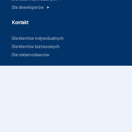
Dla deweloperów
▼
Kontakt
Dla klientów indywidualnych
Dla klientów biznesowych
Dla reklamodawców
Inne
Zasady dodawania ogłoszeń nieruchomości
Warunki korzystania
Polityka prywatności
Polityka płatności
Inne warunki i polityki