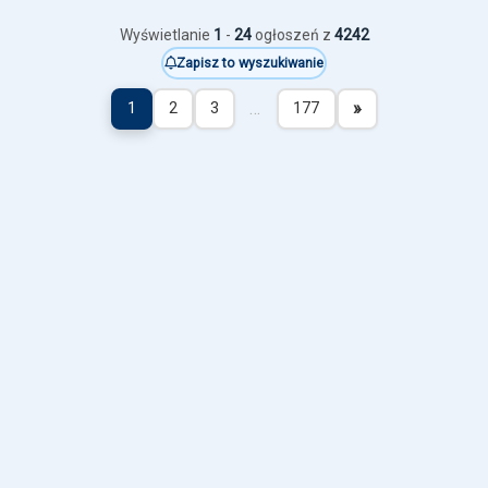
Wyświetlanie
1
-
24
ogłoszeń z
4242
Zapisz to wyszukiwanie
…
»
1
2
3
177