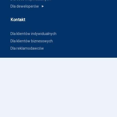
Dla deweloperów
▼
Kontakt
Dla klientów indywidualnych
Dla klientów biznesowych
Dla reklamodawców
Inne
Zasady dodawania ogłoszeń nieruchomości
Warunki korzystania
Polityka prywatności
Polityka płatności
Inne warunki i polityki