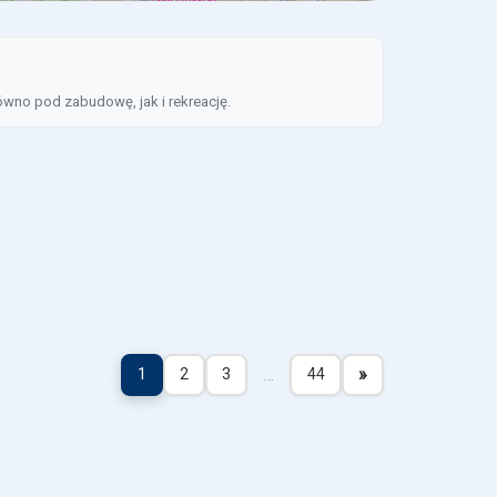
ówno pod zabudowę, jak i rekreację.
…
»
1
2
3
44