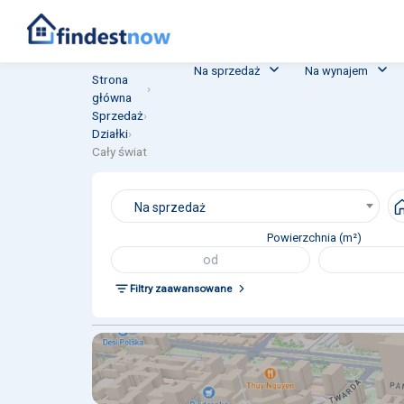
Na sprzedaż
Na wynajem
Strona
›
główna
Sprzedaż
›
Działki
›
Cały świat
Na sprzedaż
Powierzchnia (m²)
Filtry zaawansowane