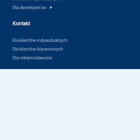
Dla deweloperów
▼
Kontakt
Dla klientów indywidualnych
Dla klientów biznesowych
Dla reklamodawców
Inne
Zasady dodawania ogłoszeń nieruchomości
Warunki korzystania
Polityka prywatności
Polityka płatności
Inne warunki i polityki