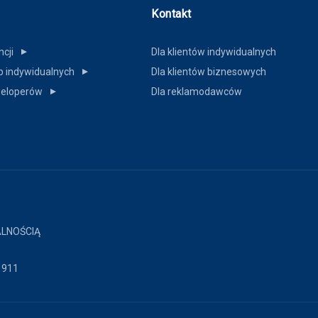
Kontakt
ncji
Dla klientów indywidualnych
▼
b indywidualnych
Dla klientów biznesowych
▼
weloperów
Dla reklamodawców
▼
ALNOŚCIĄ
1911