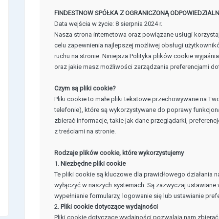
FINDESTNOW SPÓŁKA Z OGRANICZONĄ ODPOWIEDZIALNOŚCI
Data wejścia w życie: 8 sierpnia 2024 r.
Nasza strona internetowa oraz powiązane usługi korzysta
celu zapewnienia najlepszej możliwej obsługi użytkownik
ruchu na stronie. Niniejsza Polityka plików cookie wyjaśnia
oraz jakie masz możliwości zarządzania preferencjami do
Czym są pliki cookie?
Pliki cookie to małe pliki tekstowe przechowywane na Two
telefonie), które są wykorzystywane do poprawy funkcjona
zbierać informacje, takie jak dane przeglądarki, preferenc
z treściami na stronie.
Rodzaje plików cookie, które wykorzystujemy
1.
Niezbędne pliki cookie
Te pliki cookie są kluczowe dla prawidłowego działania na
wyłączyć w naszych systemach. Są zazwyczaj ustawiane w 
wypełnianie formularzy, logowanie się lub ustawianie pref
2.
Pliki cookie dotyczące wydajności
Pliki cookie dotyczące wydajności pozwalają nam zbierać