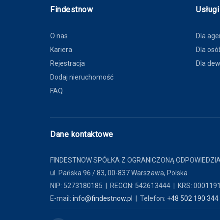
Findestnow
Usługi
O nas
Dla age
Kariera
Dla osó
Rejestracja
Dla de
Dodaj nieruchomość
FAQ
Dane kontaktowe
FINDESTNOW SPÓŁKA Z OGRANICZONĄ ODPOWIEDZI
ul. Pańska 96 / 83, 00-837 Warszawa, Polska
NIP: 5273180185 | REGON: 542613444 | KRS: 000119
E-mail:
info@findestnow.pl
| Telefon:
+48 502 190 344