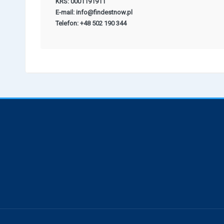
KRS: 0001191911
E-mail: info@findestnow.pl
Telefon: +48 502 190 344